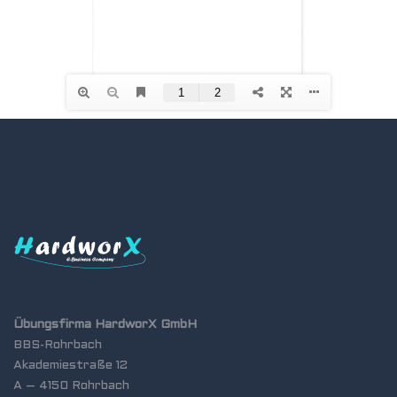
Übungsfirma HardworX GmbH
BBS-Rohrbach
Akademiestraße 12
A – 4150 Rohrbach