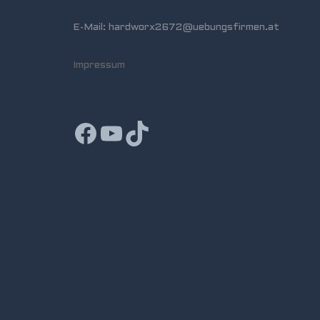
E-Mail: hardworx2672@uebungsfirmen.at
Impressum
Facebook
YouTube
TikTok