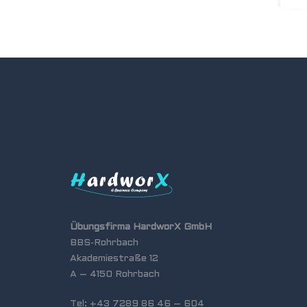
Übungsfirma HardworX GmbH
BBS-Rohrbach
Akademiestraße 12
A – 4150 Rohrbach
Tel: +43 7289 86 46 – 604