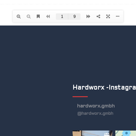
Hardworx -Instagr
hardworx.gmbh
@hardworx.gmbh