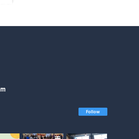
am
Follow