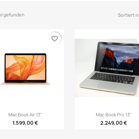
kel gefunden
Sortiert n
favorite_border
Vorschau
Vorschau


Mac Book Air 13"
Mac Book Pro 13"
1.599,00 €
2.249,00 €