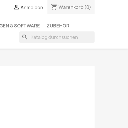
shopping_cart

Warenkorb
(0)
Anmelden
NGEN & SOFTWARE
ZUBEHÖR
search