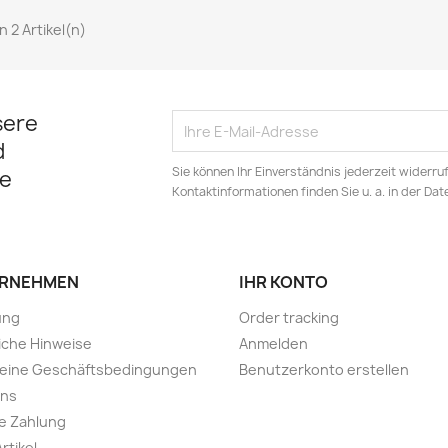
on 2 Artikel(n)
sere
d
Sie können Ihr Einverständnis jederzeit widerru
e
Kontaktinformationen finden Sie u. a. in der Da
RNEHMEN
IHR KONTO
ung
Order tracking
iche Hinweise
Anmelden
meine Geschäftsbedingungen
Benutzerkonto erstellen
uns
e Zahlung
rtikel