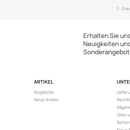
1 - 2 v
Erhalten Sie un
Neuigkeiten un
Sonderangebot
ARTIKEL
UNTE
Angebote
Liefer
Neue Artikel
Rechtl
Allge
Über 
Sicher
Neue A