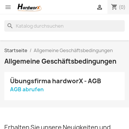
shopping_cart


(0)
search
Startseite
Allgemeine Geschäftsbedingungen
Allgemeine Geschäftsbedingungen
Übungsfirma hardworX - AGB
AGB abrufen
Erhalten Sie unsere Neuigkeiten und