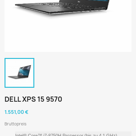
DELL XPS 15 9570
1.551,00 €
Bruttopreis
Intel® Core™ i7-8750H Prozessor (bis zu 4,1 GHz)