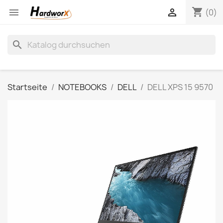
shopping_cart


(0)
search
Startseite
NOTEBOOKS
DELL
DELL XPS 15 9570