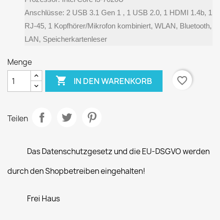
Anschlüsse: 2 USB 3.1 Gen 1 , 1 USB 2.0, 1 HDMI 1.4b, 1
RJ-45, 1 Kopfhörer/Mikrofon kombiniert, WLAN, Bluetooth,
LAN, Speicherkartenleser
Menge

favorite_border
IN DEN WARENKORB
Teilen
Das Datenschutzgesetz und die EU-DSGVO werden
durch den Shopbetreiben eingehalten!
Frei Haus