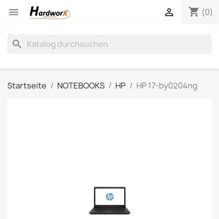
shopping_cart


(0)
search
Startseite
NOTEBOOKS
HP
HP 17-by0204ng