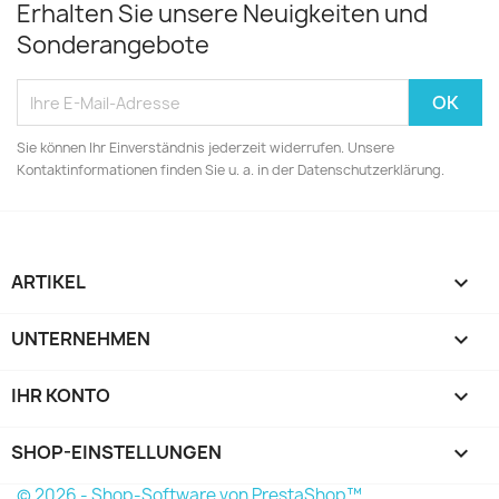
Erhalten Sie unsere Neuigkeiten und
Sonderangebote
Sie können Ihr Einverständnis jederzeit widerrufen. Unsere
Kontaktinformationen finden Sie u. a. in der Datenschutzerklärung.
ARTIKEL

UNTERNEHMEN

IHR KONTO

SHOP-EINSTELLUNGEN
keyboard_arrow_down
© 2026 - Shop-Software von PrestaShop™