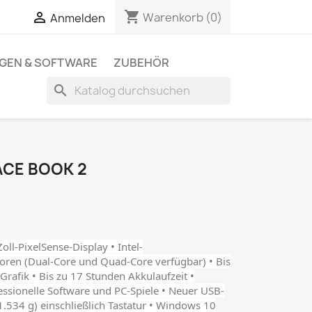
shopping_cart

Warenkorb
(0)
Anmelden
NGEN & SOFTWARE
ZUBEHÖR
search
CE BOOK 2
Zoll-PixelSense-Display • Intel-
ren (Dual-Core und Quad-Core verfügbar) • Bis
afik • Bis zu 17 Stunden Akkulaufzeit •
essionelle Software und PC-Spiele • Neuer USB-
1.534 g) einschließlich Tastatur • Windows 10