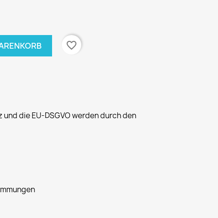
favorite_border
WARENKORB
z und die EU-DSGVO werden durch den
timmungen