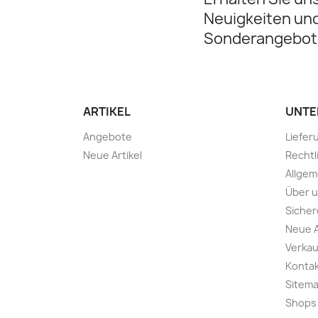
Neuigkeiten un
Sonderangebot
ARTIKEL
UNTE
Angebote
Liefer
Neue Artikel
Rechtl
Allge
Über 
Sicher
Neue A
Verkau
Konta
Sitem
Shops