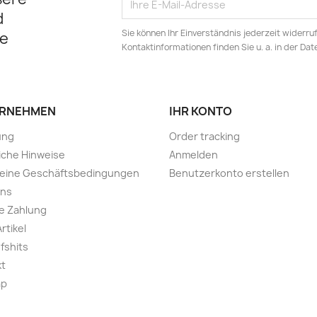
d
Sie können Ihr Einverständnis jederzeit widerru
e
Kontaktinformationen finden Sie u. a. in der Da
RNEHMEN
IHR KONTO
ung
Order tracking
iche Hinweise
Anmelden
meine Geschäftsbedingungen
Benutzerkonto erstellen
uns
e Zahlung
rtikel
fshits
kt
ap