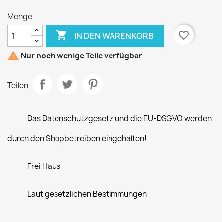
Menge

favorite_border
IN DEN WARENKORB

Nur noch wenige Teile verfügbar
Teilen
Das Datenschutzgesetz und die EU-DSGVO werden
durch den Shopbetreiben eingehalten!
Frei Haus
Laut gesetzlichen Bestimmungen