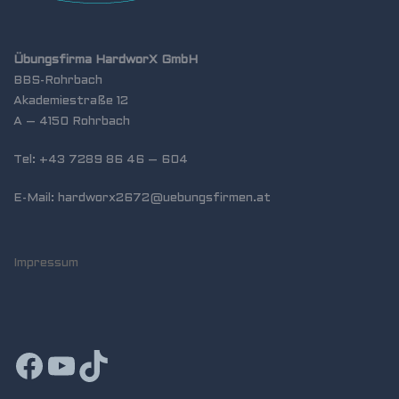
Übungsfirma HardworX GmbH
BBS-Rohrbach
Akademiestraße 12
A – 4150 Rohrbach
Tel: +43 7289 86 46 – 604
E-Mail: hardworx2672@uebungsfirmen.at
Impressum
Facebook
YouTube
TikTok