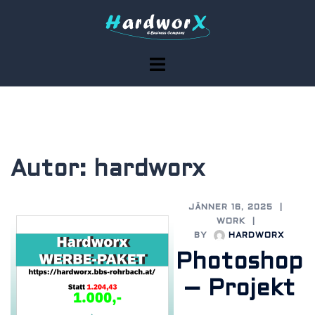
Skip
to
content
Toggle
menu
Autor:
hardworx
JÄNNER 16, 2025
WORK
BY
HARDWORX
Photoshop
– Projekt