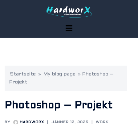
Skip
to
content
Toggle
menu
Startseite
»
My blog page
»
Photoshop –
Projekt
Photoshop – Projekt
BY
HARDWORX
JÄNNER 12, 2025
WORK