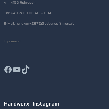
A – 4150 Rohrbach
Tel: +43 7289 86 46 – 604
E-Mail: hardworx2672@uebungsfirmen.at
Impressum
Facebook
YouTube
TikTok
Hardworx -Instagram