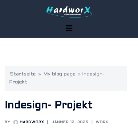
Skip
to
content
Toggle
menu
Startseite
»
My blog page
»
Indesign-
Projekt
Indesign- Projekt
BY
HARDWORX
JÄNNER 12, 2025
WORK